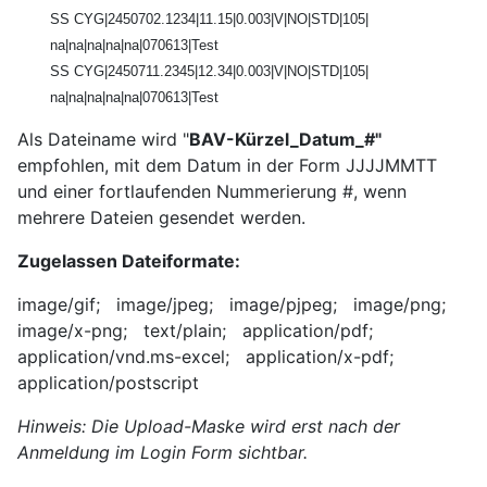
SS CYG|2450702.1234|11.15|0.003|V|NO|STD|105|
na|na|na|na|na|070613|Test
SS CYG|2450711.2345|12.34|0.003|V|NO|STD|105|
na|na|na|na|na|070613|Test
Als Dateiname wird "
BAV-Kürzel_Datum_#"
empfohlen, mit dem Datum in der Form JJJJMMTT
und einer fortlaufenden Nummerierung #, wenn
mehrere Dateien gesendet werden.
Zugelassen Dateiformate:
image/gif; image/jpeg; image/pjpeg; image/png;
image/x-png; text/plain; application/pdf;
application/vnd.ms-excel; application/x-pdf;
application/postscript
Hinweis: Die Upload-Maske wird erst nach der
Anmeldung im Login Form sichtbar.