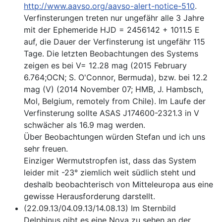
http://www.aavso.org/aavso-alert-notice-510
.
Verfinsterungen treten nur ungefähr alle 3 Jahre
mit der Ephemeride HJD = 2456142 + 1011.5 E
auf, die Dauer der Verfinsterung ist ungefähr 115
Tage. Die letzten Beobachtungen des Systems
zeigen es bei V= 12.28 mag (2015 February
6.764;OCN; S. O'Connor, Bermuda), bzw. bei 12.2
mag (V) (2014 November 07; HMB, J. Hambsch,
Mol, Belgium, remotely from Chile). Im Laufe der
Verfinsterung sollte ASAS J174600-2321.3 in V
schwächer als 16.9 mag werden.
Über Beobachtungen würden Stefan und ich uns
sehr freuen.
Einziger Wermutstropfen ist, dass das System
leider mit -23° ziemlich weit südlich steht und
deshalb beobachterisch von Mitteleuropa aus eine
gewisse Herausforderung darstellt.
(22.09.13/04.09.13/14.08.13) Im Sternbild
Delphinus gibt es eine Nova zu sehen an der