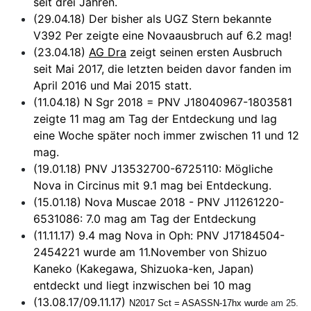
seit drei Jahren.
(29.04.18) Der bisher als UGZ Stern bekannte
V392 Per zeigte eine Novaausbruch auf 6.2 mag!
(23.04.18)
AG Dra
zeigt seinen ersten Ausbruch
seit Mai 2017, die letzten beiden davor fanden im
April 2016 und Mai 2015 statt.
(11.04.18) N Sgr 2018 = PNV J18040967-1803581
zeigte 11 mag am Tag der Entdeckung und lag
eine Woche später noch immer zwischen 11 und 12
mag.
(19.01.18) PNV J13532700-6725110: Mögliche
Nova in Circinus mit 9.1 mag bei Entdeckung.
(15.01.18) Nova Muscae 2018 - PNV J11261220-
6531086: 7.0 mag am Tag der Entdeckung
(11.11.17) 9.4 mag Nova in Oph: PNV J17184504-
2454221 wurde am 11.November von Shizuo
Kaneko (Kakegawa, Shizuoka-ken, Japan)
entdeckt und liegt inzwischen bei 10 mag
(13.08.17/09.11.17)
N2017 Sct = ASASSN-17hx wurd
e am 25.