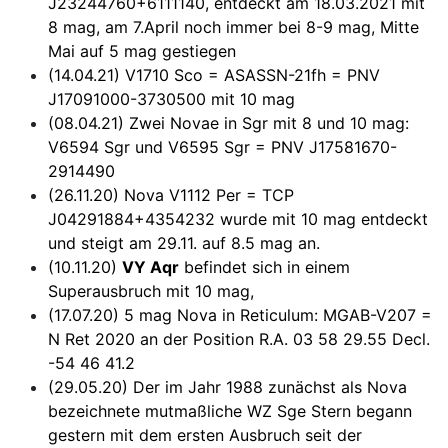
J23244760+6111140, entdeckt am 18.03.2021 mit
8 mag, am 7.April noch immer bei 8-9 mag, Mitte
Mai auf 5 mag gestiegen
(14.04.21) V1710 Sco = ASASSN-21fh = PNV
J17091000-3730500 mit 10 mag
(08.04.21) Zwei Novae in Sgr mit 8 und 10 mag:
V6594 Sgr und V6595 Sgr = PNV J17581670-
2914490
(26.11.20) Nova V1112 Per = TCP
J04291884+4354232 wurde mit 10 mag entdeckt
und steigt am 29.11. auf 8.5 mag an.
(10.11.20)
VY Aqr
befindet sich in einem
Superausbruch mit 10 mag,
(17.07.20) 5 mag Nova in Reticulum: MGAB-V207 =
N Ret 2020 an der Position R.A. 03 58 29.55 Decl.
-54 46 41.2
(29.05.20) Der im Jahr 1988 zunächst als Nova
bezeichnete mutmaßliche WZ Sge Stern begann
gestern mit dem ersten Ausbruch seit der