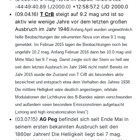
-44:49:40.89 (J2000.0)
+12:58:57.2 (JD 2000.0
(09.04.16)
T CrB
steigt auf 9.2 mag und ist so
aktiv wie wenige Jahre vor dem letzten großen
Ausbruch im Jahr 1946:
Anfang April wurden ungewöhnlich
helle Beobachtungen der rekurrenten Nova von etwa 9.1 mag
gemeldet. Im Februar 2015 lagen die Beobachtungen noch bei
ungefähr 10.2 mag, Anfang Februar 2016 dann bei 10.0 mag und
Mitte März bei 9.7 mag. Damit zeigte sich der Stern so hell wie
seit dem letzten Ausbruch im Jahr 1946 nicht mehr! Bereits im
Jahr 2015 wurde der Zustand von T CrB als besonders aktiv
bezeichnet und entsprach etwa dem Verhalten des Jahres 1938:
Die mittlere Helligkeit wäre deutlich angestiegen, orbitale
Modulationen der Lichtkurve des B-Bandes wären verschwunden
und außerdem seien besondere Emissionslinien aufgetaucht
(„strong and high ionizationization lines")
(03.07.15)
AG Peg
befindet sich seit Ende Mai in
seinem ersten bekannten Ausbruch seit den
1860er Jahren! Die Helligkeit liegt bei 7 mag.