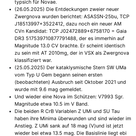
typsich für Novae.
(26.05.2025) Die Entdeckungen zweier neuer
Zwergnova wurden berichtet: ASASSN-25bu, TCP
J18513997+3522412, dazu noch ein neuer AM
CVn Kandidat: TCP J02472889+6758170 = Gaia
DR3 517539710877791488, der es immerhin auf
Magnitude 13.0 CV brachte. Er scheint identisch
zu sein mit AT 2010mg, der in VSX als Zwergnova
klassifiziert war.
(25.05.2025) Der kataklysmische Stern SW UMa
vom Typ U Gem begann seinen ersten
(beobachteten) Ausbruch seit Oktober 2021 und
wurde mit 9.6 mag gemeldet.
Und wieder eine Nova im Schützen: V7993 Sgr.
Magnitude etwa 10.5 im V Band.
Die beiden R CrB Variablen Z UMi und SU Tau
haben ihre Minima überwunden und sind wieder im
Anstieg. Z UMi sank auf 18 mag (V)und ist jetzt
wieder bei etwa 13.5 mag. Die Basislinie liegt ebi