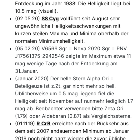
Entdeckung im Jahr 1988! Die Helligkeit liegt bei
10.5 mag (visuell).
(02.05.20)
SS Cyg
vollführt seit August sehr
ungewöhnliche Helligkeitsschwankungen mit
kurzen steilen Maxima und Minima oberhalb der
normalen Minimumshelligkeit.
(05.02.20) V6566 Sgr = Nova 2020 Sgr = PNV
J17561375-2942546 zeigte im Maximum etwa 11
mag wenige Tage nach der Entdeckung am
31.Januar.
(Januar 2020) Der helle Stern Alpha Ori =
Beteilgeuze ist z.Zt. gar nicht mehr so hell!
Üblicherweise um 0.5 mag liegend fiel die
Helligkeit seit November auf nunmehr lediglich 1.7
mag ab. Beobachter verwenden bitte Zeta Ori
(1.79) oder Aldebaran (0.87) als Vergleichssterne.
(01.11.19)
R CrB
erreichte nach der Rückkehr aus
dem seit 2007 andauernden Minimum ab Januar
2019 noch nicht ganz wieder die zuvor übliche