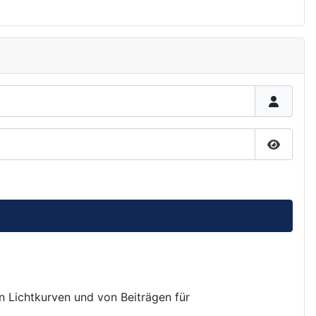
Passwor
on Lichtkurven und von Beiträgen für