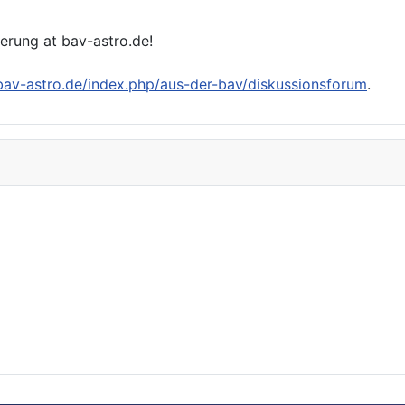
ierung at bav-astro.de!
/bav-astro.de/index.php/aus-der-bav/diskussionsforum
.