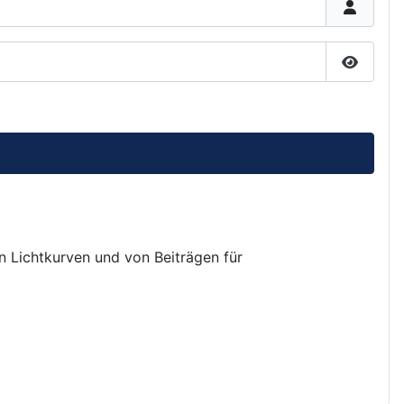
Passwor
on Lichtkurven und von Beiträgen für