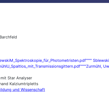
Barchfeld
skiM_Spektroskopie_für_Photometristen.pdf"""" Sblewski,
U_Spaltlos_mit_Transmissionsgittern.pdf""""Zurmühl, Uwe
mit Star Analyser
and Kalziumtripletts
bildung und Wissenschaft