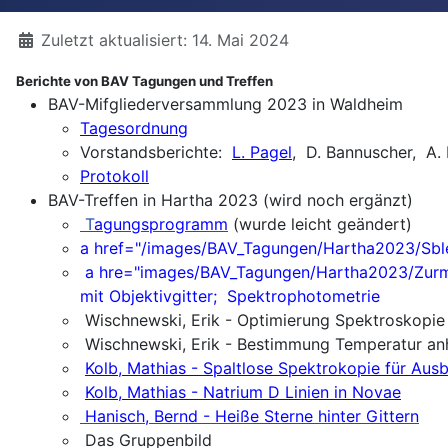
Details
Zuletzt aktualisiert: 14. Mai 2024
Berichte von BAV Tagungen und Treffen
BAV-Mifgliederversammlung 2023 in Waldheim
Tagesordnung
Vorstandsberichte:
L. Pagel
, D. Bannuscher, A. 
Protokoll
BAV-Treffen in Hartha 2023 (wird noch ergänzt)
T
agungsprogramm
(wurde leicht geändert)
a href="/images/BAV_Tagungen/Hartha2023/Sblew
a hre="images/BAV_Tagungen/Hartha2023/Zurmühl
mit Objektivgitter; Spektrophotometrie
Wischnewski, Erik - Optimierung Spektroskopie 
Wischnewski, Erik - Bestimmung Temperatur anh
Kolb, Mathias - Spaltlose Spektrokopie für Aus
Kolb, Mathias - Natrium D Linien in Novae
Hanisch, Bernd - Heiße Sterne hinter Gittern
Das Gruppenbild