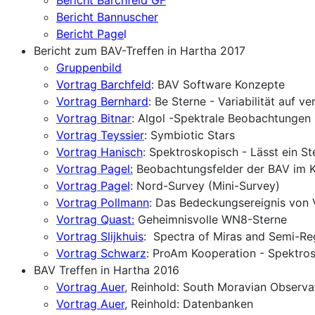
Bericht Bannuscher
Bericht Page
l
Bericht zum BAV-Treffen in Hartha 2017
Gruppenbild
Vortrag Barchfeld
: BAV Software Konzepte
Vortrag Bernhard
: Be Sterne - Variabilität auf v
Vortrag Bitnar
: Algol -Spektrale Beobachtungen 
Vortrag Teyssier
: Symbiotic Stars
Vortrag Hanisch
: Spektroskopisch - Lässt ein Ste
Vortrag Pagel:
Beobachtungsfelder der BAV im 
Vortrag Pagel
: Nord-Survey (Mini-Survey)
Vortrag Pollmann
: Das Bedeckungsereignis von
Vortrag Quast:
Geheimnisvolle WN8-Sterne
Vortrag Slijkhuis
: Spectra of Miras and Semi-Re
Vortrag Schwarz
: ProAm Kooperation - Spektros
BAV Treffen in Hartha 2016
Vortrag Auer
, Reinhold: South Moravian Observa
Vortrag Auer
, Reinhold: Datenbanken