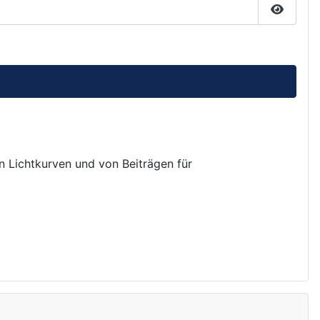
Passwor
on Lichtkurven und von Beiträgen für