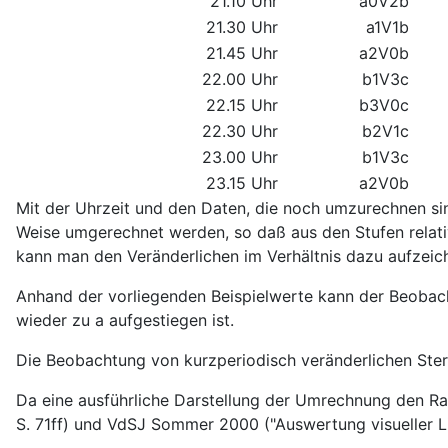
21.10 Uhr
a0V2b
21.30 Uhr
a1V1b
21.45 Uhr
a2V0b
22.00 Uhr
b1V3c
22.15 Uhr
b3V0c
22.30 Uhr
b2V1c
23.00 Uhr
b1V3c
23.15 Uhr
a2V0b
Mit der Uhrzeit und den Daten, die noch umzurechnen sin
Weise umgerechnet werden, so daß aus den Stufen relati
kann man den Veränderlichen im Verhältnis dazu aufzeic
Anhand der vorliegenden Beispielwerte kann der Beobach
wieder zu a aufgestiegen ist.
Die Beobachtung von kurzperiodisch veränderlichen Sterne
Da eine ausführliche Darstellung der Umrechnung den Ra
S. 71ff) und VdSJ Sommer 2000 ("Auswertung visueller Li